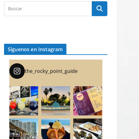
Síguenos en Instagram
the_rocky_point_guide