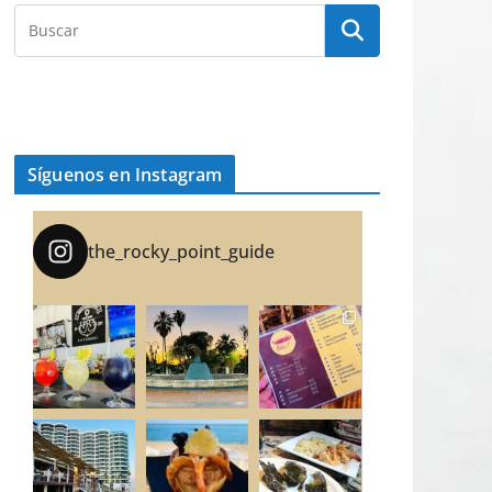
Síguenos en Instagram
the_rocky_point_guide