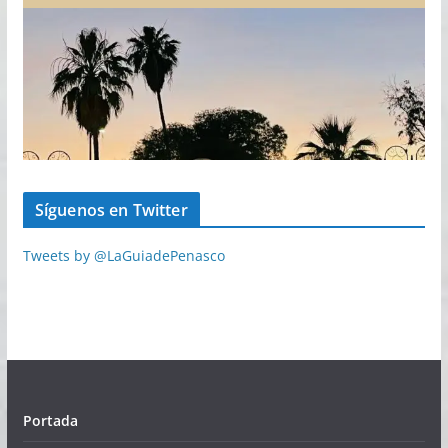
Síguenos en Twitter
Tweets by @LaGuiadePenasco
Portada