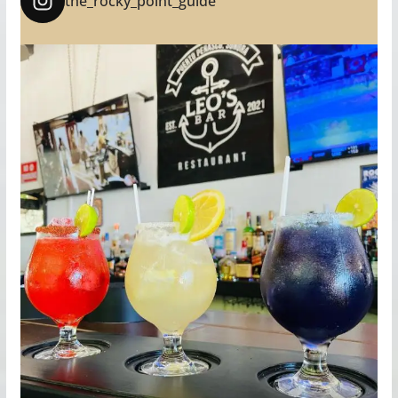
the_rocky_point_guide