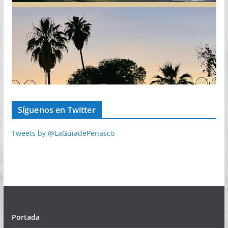
Síguenos en Twitter
Tweets by @LaGuiadePenasco
Portada