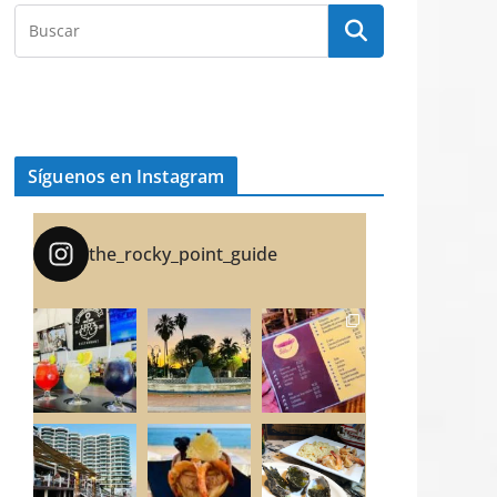
Síguenos en Instagram
the_rocky_point_guide