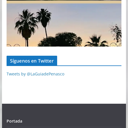
Síguenos en Twitter
Tweets by @LaGuiadePenasco
Portada