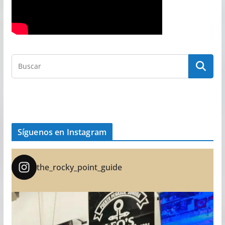
Síguenos en Instagram
the_rocky_point_guide