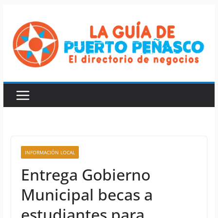
Saltar
al
contenido
INFORMACIÓN LOCAL
Entrega Gobierno
Municipal becas a
estudiantes para