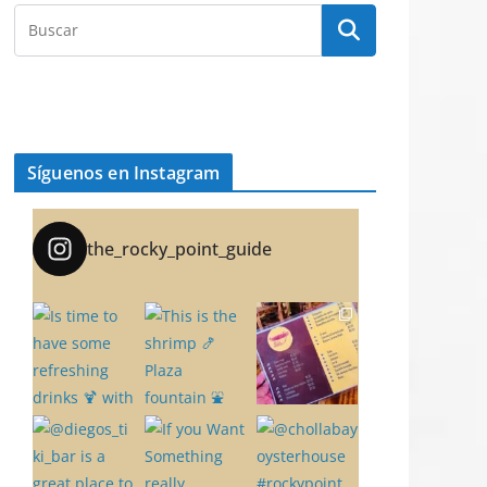
Síguenos en Instagram
the_rocky_point_guide