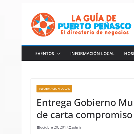
Saltar
al
contenido
EVENTOS
INFORMACIÓN LOCAL
HOS
INFORMACIÓN LOCAL
Entrega Gobierno Mun
de carta compromiso 
octubre 20, 2017
admin