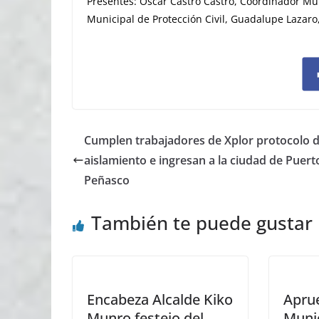
Presentes: Oscar Castro Castro, Coordinador Muni
Municipal de Protección Civil, Guadalupe Lazar
Cumplen trabajadores de Xplor protocolo 
aislamiento e ingresan a la ciudad de Puert
Peñasco
También te puede gustar
Encabeza Alcalde Kiko
Apru
Munro festejo del
Munic