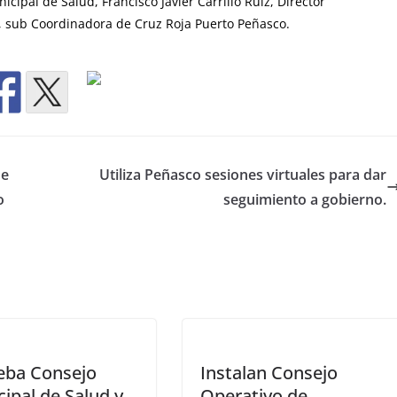
cipal de Salud, Francisco Javier Carrillo Ruíz, Director
o, sub Coordinadora de Cruz Roja Puerto Peñasco.
de
Utiliza Peñasco sesiones virtuales para dar
o
seguimiento a gobierno.
eba Consejo
Instalan Consejo
ipal de Salud y
Operativo de