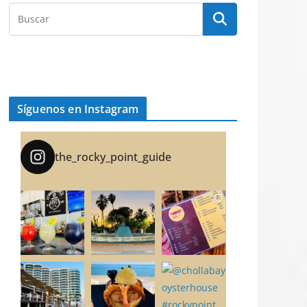
Síguenos en Instagram
the_rocky_point_guide