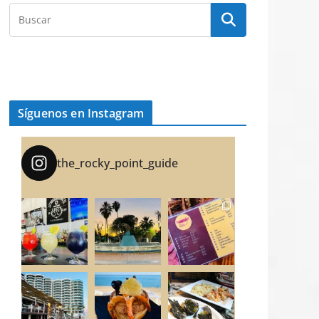
Síguenos en Instagram
the_rocky_point_guide