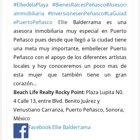
#
ElliedelaPlaya
#
BienesRaicesPeñasco
#
Asesori
aInmobiliaria
#
InversionesenPeñasco
#
LaGuiad
ePuertoPeñasco
Ellie
Balderrama es una
asesora inmobiliaria muy especial en Puerto
Peñasco pues desde que llegó a la ciudad tiene
una meta muy importante, embellecer Puerto
Peñasco con el apoyo de los diferentes artístas
locales y hoy conoceremos un poco mas de
esta mujer que también tiene un gran
corazón…
Beach Life Realty Rocky Point:
Plaza Lupita N0.
4 Calle 13, entre Blvd. Benito Juárez y
Venustiano Carranza, Puerto Peñasco, Sonora,
México
Facebook Ellie Balderrama