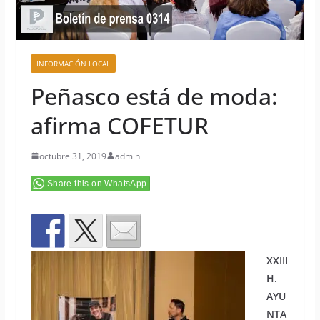
INFORMACIÓN LOCAL
Peñasco está de moda:
afirma COFETUR
octubre 31, 2019
admin
Share this on WhatsApp
XXIII
H.
AYU
NTA