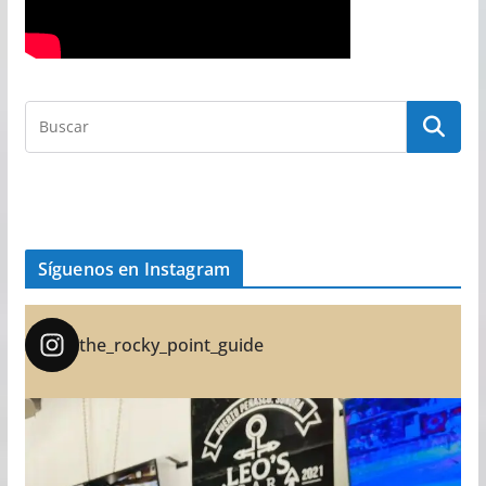
Síguenos en Instagram
the_rocky_point_guide