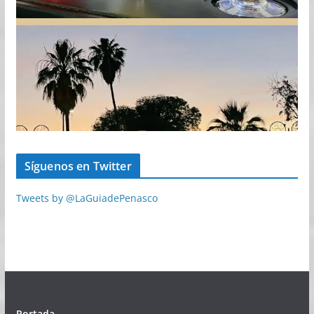
Síguenos en Twitter
Tweets by @LaGuiadePenasco
Portada