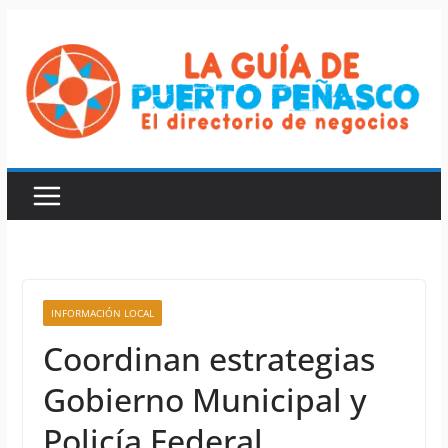
Saltar
al
contenido
INFORMACIÓN LOCAL
Coordinan estrategias
Gobierno Municipal y
Policía Federal