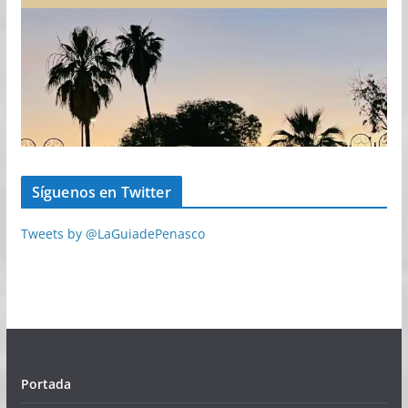
Síguenos en Twitter
Tweets by @LaGuiadePenasco
Portada