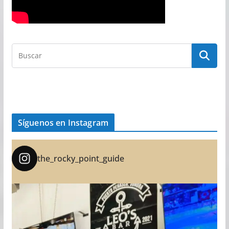
Síguenos en Instagram
the_rocky_point_guide