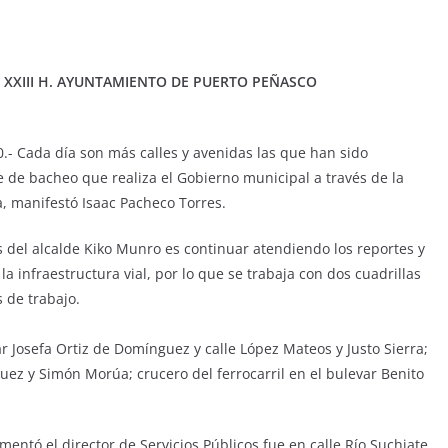
XXIII H. AYUNTAMIENTO DE PUERTO PEÑASCO
0.- Cada día son más calles y avenidas las que han sido
de bacheo que realiza el Gobierno municipal a través de la
a, manifestó Isaac Pacheco Torres.
s del alcalde Kiko Munro es continuar atendiendo los reportes y
a infraestructura vial, por lo que se trabaja con dos cuadrillas
 de trabajo.
r Josefa Ortiz de Domínguez y calle López Mateos y Justo Sierra;
uez y Simón Morúa; crucero del ferrocarril en el bulevar Benito
mentó el director de Servicios Públicos fue en calle Río Suchiate